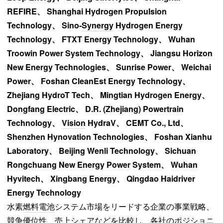
REFIRE、 Shanghai Hydrogen Propulsion
Technology、 Sino-
Synergy
Hydrogen Energy
Technology、 FTXT Energy Technology、 Wuhan
Troowin Power System Technology、 Jiangsu Horizon
New Energy Technologies、 Sunrise Power、 Weichai
Power、 Foshan CleanEst Energy Technology、
Zhejiang HydroT Tech、 Mingtian Hydrogen Energy、
Dongfang Electric、 D.R. (Zhejiang) Powertrain
Technology、
Vision
HydraV、 CEMT Co., Ltd、
Shenzhen Hynovation Technologies、 Foshan Xianhu
Laboratory、 Beijing Wenli Technology、 Sichuan
Rongchuang New Energy Power System、 Wuhan
Hyvitech、 Xingbang Energy、 Qingdao Haidriver
Energy Technology
水素
燃料電池
システム市場をリードする企業の事業戦略、
競争優位性、売上シェアなどを比較し、各社のポジショニ