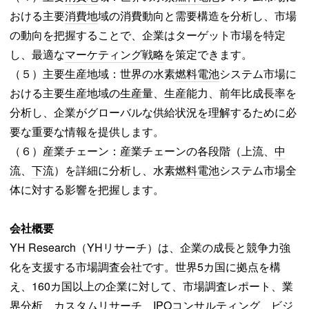
おける主要
消費地
域の消費動向と需要構造を分析し、市場
の動向を把握することで、企業はターゲット市場を特定
し、最適な
マーケティング戦略
を策定できます。
（５）主要生産地域：世界の水素
燃料電池
システム市場に
おける主要生産地域の生産量、生産能力、前年比成長率を
分析し、企業がグローバルな供給状況を理解するために必
要な重要な情報を提供します。
（６）産業チェーン：産業チェーンの各段階（上流、
中
流
、
下流
）を詳細に分析し、水素
燃料電池
システム市場全
体に対する影響を把握します。
会社概要
YH Research（YHリサーチ）は、企業の成長と競争力強
化を支援する市場調査会社です。世界5カ国に拠点を構
え、160カ国以上の企業に対して、市場調査レポート、業
界分析、カスタムリサーチ、
IPO
コンサルティング
、ビジ