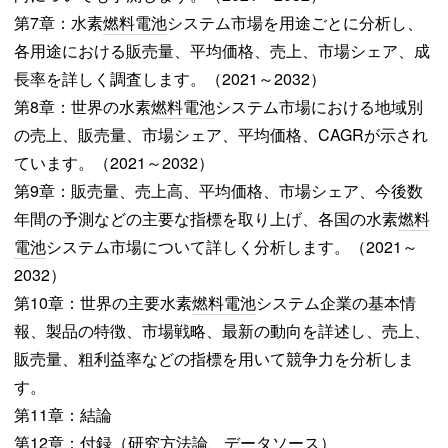
第7章：水素
燃料電池
システム市場を用途ごとに分析し、
各用途における販売量、平均価格、売上、市場シェア、成
長率を詳しく調査します。（2021～2032）
第8章：世界の水素
燃料電池
システム市場における地域別
の売上、販売量、市場シェア、平均価格、CAGRが示され
ています。（2021～2032）
第9章：販売量、売上高、平均価格、市場シェア、今後数
年間の予測などの主要な指標を取り上げ、各国の水素
燃料
電池
システム市場について詳しく分析します。（2021～
2032）
第10章：世界の主要水素
燃料電池
システム企業の基本情
報、製品の特徴、市場戦略、最新の動向を詳述し、売上、
販売量、粗利益率などの指標を用いて競争力を分析しま
す。
第11章：結論
第12章：付録（研究方法論、データソース）