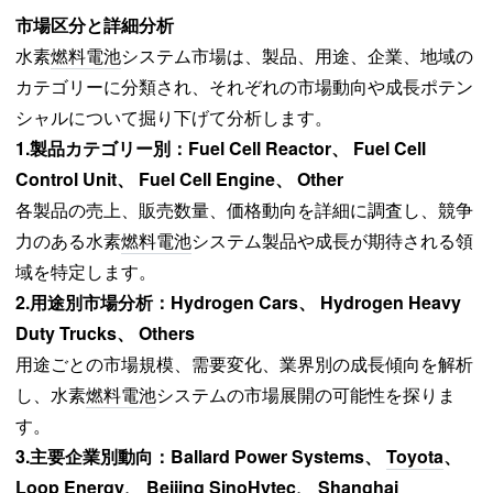
市場区分と詳細分析
水素
燃料電池
システム市場は、製品、用途、企業、地域の
カテゴリーに分類され、それぞれの市場動向や成長ポテン
シャルについて掘り下げて分析します。
1.
製品カテゴリー別：
Fuel Cell Reactor、 Fuel Cell
Control Unit、 Fuel Cell Engine、 Other
各製品の売上、販売数量、価格動向を詳細に調査し、競争
力のある水素
燃料電池
システム製品や成長が期待される領
域を特定します。
2.
用途別市場分析：
Hydrogen Cars、 Hydrogen Heavy
Duty Trucks、 Others
用途ごとの市場規模、需要変化、業界別の成長傾向を解析
し、水素
燃料電池
システムの市場展開の可能性を探りま
す。
3.
主要企業別動向：
Ballard Power Systems、
Toyota
、
Loop Energy、 Beijing SinoHytec、 Shanghai