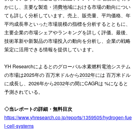
かにし、主要な製造・
消費地
域における市場の動向につい
ても詳しく分析しています。売上、販売量、平均価格、年
平均成長率といった市場規模の指標を分析するとともに、
主要企業の市場シェアやランキングを詳しく評価。最後、
技術革新や新製品の市場投入の動向を分析し、企業の戦略
策定に活用できる情報を提供しています。
YH Researchによるとのグローバル水素
燃料電池
システム
の市場は2025年の 百万米ドルから
2032年
には 百万米ドル
に成長し、2026年から
2032年
の間にCAGRは %になると
予測されている。
◇当レポートの詳細・無料目次
https://www.yhresearch.co.jp/reports/1359505/hydrogen-fue
l-cell-systems